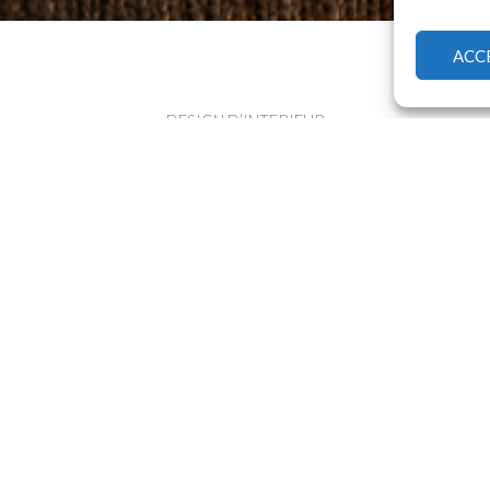
ACC
DESIGN D’INTERIEUR
le de Ré et la Côte d’Azur, je vous accompagne
dans tous
vos projets
 d’un lieu dans le respect de vos contraintes
budg
PROJETS
RÉALISÉS