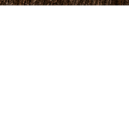
Décoratrice d’intérieur
entre Paris, l’î
décoration
, pour tirer le meilleur parti