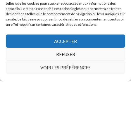
telles que les cookies pour stocker et/ou accéder aux informations des
appareils. Le fait de consentir à ces technologies nous permettra de traiter
des données telles que le comportement de navigation ou les ID uniques sur
ce site. Le fait de ne pas consentir ou de retirer son consentement peut avoir
un effet négatif sur certaines caractéristiques et fonctions.
ACCEPTER
REFUSER
VOIR LES PRÉFÉRENCES
DESIGN D’INTERIEUR
Décoratrice d’intérieur
entre Paris, l’île de Ré
dans
et la Côte d’Azur, je vous accompagne
tous
vos projets
d’aménagement
intérieur et de décoration
, pour tirer le
meilleur parti d’un lieu dans le respect de
vos contraintes
budgétaires.