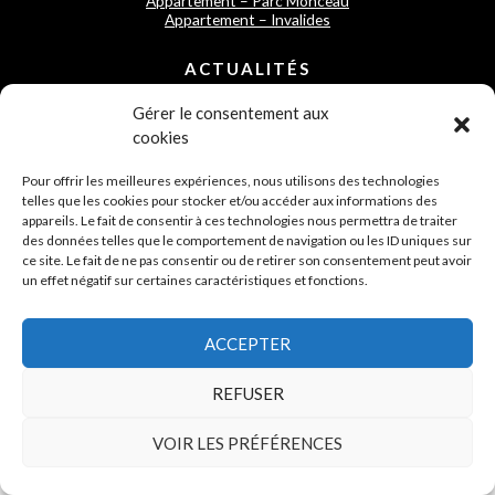
Appartement – Parc Monceau
Appartement – Invalides
ACTUALITÉS
Déménager sans pour autant déménager
Créer une identité et une harmonie au rez de chaussée d’une
Gérer le consentement aux
maison
cookies
Créer une vraie pièce de vie chaleureuse au sein d’une maison
familiale à l’ile de Ré
Pour offrir les meilleures expériences, nous utilisons des technologies
telles que les cookies pour stocker et/ou accéder aux informations des
CONTACT
appareils. Le fait de consentir à ces technologies nous permettra de traiter
Aurélia Rostand
des données telles que le comportement de navigation ou les ID uniques sur
ce site. Le fait de ne pas consentir ou de retirer son consentement peut avoir
Mob. +33 (0)6 08 00 56 85
un effet négatif sur certaines caractéristiques et fonctions.
ACCEPTER
Mentions Légales
|
Cookies
|
Plan du site
|
Agence MouvementCom
REFUSER
VOIR LES PRÉFÉRENCES