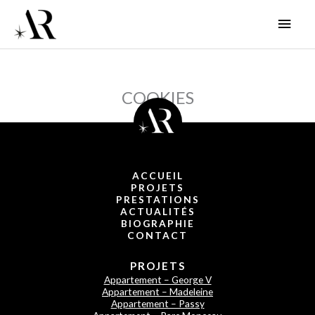
Aller
MEN
au
contenu
PRIN
COOKIES
ACCUEIL
PROJETS
PRESTATIONS
ACTUALITÉS
BIOGRAPHIE
CONTACT
PROJETS
Appartement – George V
Appartement – Madeleine
Appartement – Passy