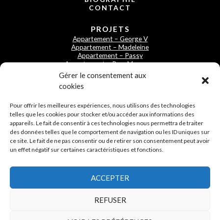
CONTACT
PROJETS
Appartement – George V
Appartement – Madeleine
Appartement – Passy
Appartement – Parc Monceau
Appartement – Invalides
Gérer le consentement aux
cookies
ACTUALITÉS
Déménager sans pour autant déménager
Pour offrir les meilleures expériences, nous utilisons des technologies
Créer une identité et une harmonie au rez de chaussée d’une
telles que les cookies pour stocker et/ou accéder aux informations des
maison
appareils. Le fait de consentir à ces technologies nous permettra de traiter
Créer une vraie pièce de vie chaleureuse au sein d’une maison
des données telles que le comportement de navigation ou les ID uniques sur
familiale à l’ile de Ré
ce site. Le fait de ne pas consentir ou de retirer son consentement peut avoir
un effet négatif sur certaines caractéristiques et fonctions.
CONTACT
Aurélia Rostand
ACCEPTER
Mob. +33 (0)6 08 00 56 85
REFUSER