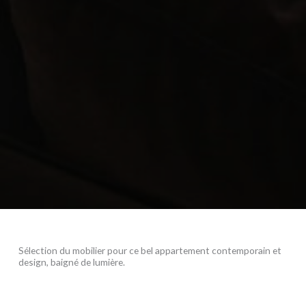
Sélection du mobilier pour ce bel appartement contemporain et
design, baigné de lumière.